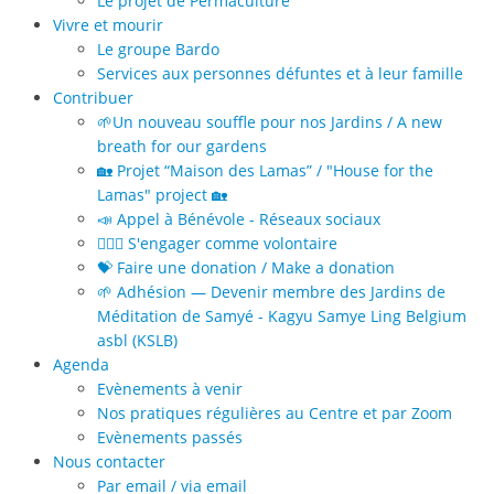
Le projet de Permaculture
Vivre et mourir
Le groupe Bardo
Services aux personnes défuntes et à leur famille
Contribuer
🌱Un nouveau souffle pour nos Jardins / A new
breath for our gardens
🏡 Projet “Maison des Lamas” / "House for the
Lamas" project 🏡
📣 Appel à Bénévole - Réseaux sociaux
🙋🏻‍♀️ S'engager comme volontaire
💝 Faire une donation / Make a donation
🌱 Adhésion — Devenir membre des Jardins de
Méditation de Samyé - Kagyu Samye Ling Belgium
asbl (KSLB)
Agenda
Evènements à venir
Nos pratiques régulières au Centre et par Zoom
Evènements passés
Nous contacter
Par email / via email