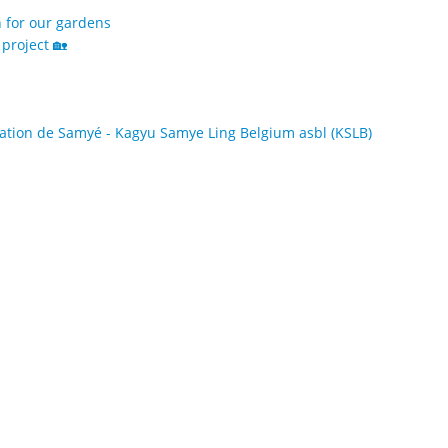
h for our gardens
project 🏡
tion de Samyé - Kagyu Samye Ling Belgium asbl (KSLB)