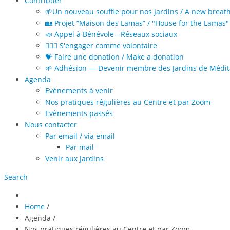
Contribuer
🌱Un nouveau souffle pour nos Jardins / A new breat
🏡 Projet “Maison des Lamas” / "House for the Lamas" 
📣 Appel à Bénévole - Réseaux sociaux
🙋🏻‍♀️ S'engager comme volontaire
💝 Faire une donation / Make a donation
🌱 Adhésion — Devenir membre des Jardins de Médita
Agenda
Evènements à venir
Nos pratiques régulières au Centre et par Zoom
Evènements passés
Nous contacter
Par email / via email
Par mail
Venir aux Jardins
Search
Home
/
Agenda
/
Nos pratiques régulières au Centre et par Zoom