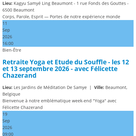
Lieu:
Kagyu Samyé Ling Beaumont - 1 rue Fonds des Gouttes -
6500 Beaumont
Corps, Parole, Esprit — Portes de notre expérience monde
11
Sep
2026
16:00
Bien-Être
Retraite Yoga et Etude du Souffle - les 12
et 13 septembre 2026 - avec Félicette
Chazerand
Lieu:
Les Jardins de Méditation De Samye
|
Ville:
Beaumont,
Belgique
Bienvenue à notre emblématique week-end "Yoga" avec
Félicette Chazerand
19
Sep
2026
09:00