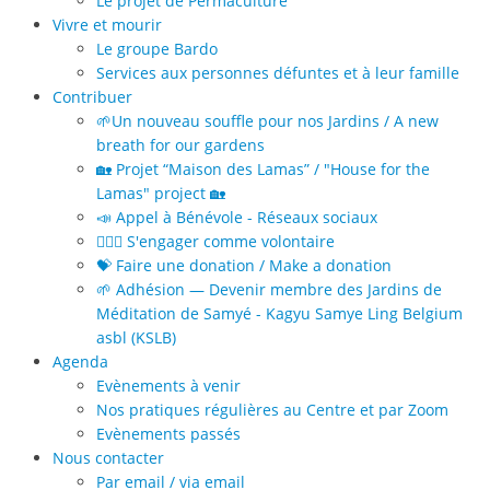
Le projet de Permaculture
Vivre et mourir
Le groupe Bardo
Services aux personnes défuntes et à leur famille
Contribuer
🌱Un nouveau souffle pour nos Jardins / A new
breath for our gardens
🏡 Projet “Maison des Lamas” / "House for the
Lamas" project 🏡
📣 Appel à Bénévole - Réseaux sociaux
🙋🏻‍♀️ S'engager comme volontaire
💝 Faire une donation / Make a donation
🌱 Adhésion — Devenir membre des Jardins de
Méditation de Samyé - Kagyu Samye Ling Belgium
asbl (KSLB)
Agenda
Evènements à venir
Nos pratiques régulières au Centre et par Zoom
Evènements passés
Nous contacter
Par email / via email