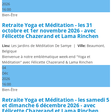
2026
16:00
Bien-Être
Retraite Yoga et Méditation - les 31
octobre et 1er novembre 2026 - avec
Félicette Chazerand et Lama Rinchen
Lieu:
Les Jardins de Méditation De Samye
|
Ville:
Beaumont,
Belgique
Bienvenue à notre emblématique week-end "Yoga et
Méditation" avec Félicette Chazerand & Lama Rinchen
04
Déc
2026
16:00
Bien-Être
Retraite Yoga et Méditation - les samedi 5
et dimanche 6 décembre 2026 - avec
Félicette Chazerand et Lama Rinchen