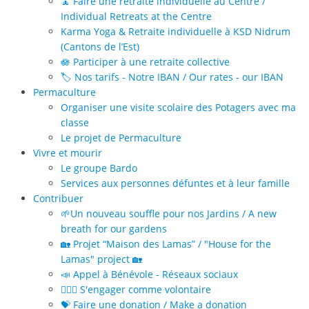
🧘 Faire une retraite individuelle au Centre /
Individual Retreats at the Centre
Karma Yoga & Retraite individuelle à KSD Nidrum
(Cantons de l’Est)
🪷 Participer à une retraite collective
🏷️ Nos tarifs - Notre IBAN / Our rates - our IBAN
Permaculture
Organiser une visite scolaire des Potagers avec ma
classe
Le projet de Permaculture
Vivre et mourir
Le groupe Bardo
Services aux personnes défuntes et à leur famille
Contribuer
🌱Un nouveau souffle pour nos Jardins / A new
breath for our gardens
🏡 Projet “Maison des Lamas” / "House for the
Lamas" project 🏡
📣 Appel à Bénévole - Réseaux sociaux
🙋🏻‍♀️ S'engager comme volontaire
💝 Faire une donation / Make a donation