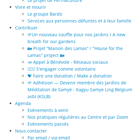
Le projet de Permaculture
Vivre et mourir
Le groupe Bardo
Services aux personnes défuntes et à leur famille
Contribuer
🌱Un nouveau souffle pour nos Jardins / A new
breath for our gardens
🏡 Projet “Maison des Lamas” / "House for the
Lamas" project 🏡
📣 Appel à Bénévole - Réseaux sociaux
🙋🏻‍♀️ S'engager comme volontaire
💝 Faire une donation / Make a donation
🌱 Adhésion — Devenir membre des Jardins de
Méditation de Samyé - Kagyu Samye Ling Belgium
asbl (KSLB)
Agenda
Evènements à venir
Nos pratiques régulières au Centre et par Zoom
Evènements passés
Nous contacter
Par email / via email