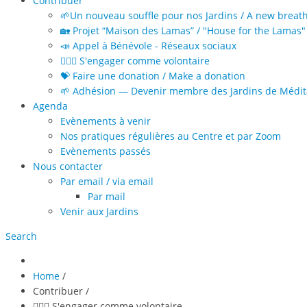
Contribuer
🌱Un nouveau souffle pour nos Jardins / A new breat
🏡 Projet “Maison des Lamas” / "House for the Lamas" 
📣 Appel à Bénévole - Réseaux sociaux
🙋🏻‍♀️ S'engager comme volontaire
💝 Faire une donation / Make a donation
🌱 Adhésion — Devenir membre des Jardins de Médita
Agenda
Evènements à venir
Nos pratiques régulières au Centre et par Zoom
Evènements passés
Nous contacter
Par email / via email
Par mail
Venir aux Jardins
Search
Home
/
Contribuer
/
🙋🏻‍♀️ S'engager comme volontaire