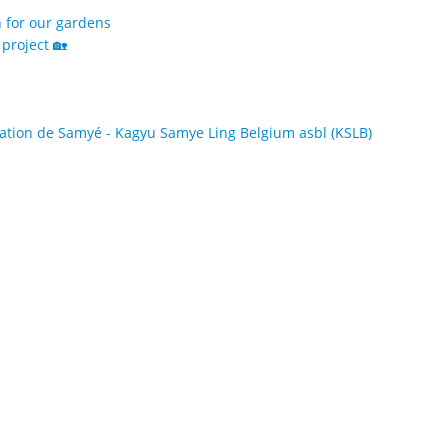
h for our gardens
project 🏡
tion de Samyé - Kagyu Samye Ling Belgium asbl (KSLB)