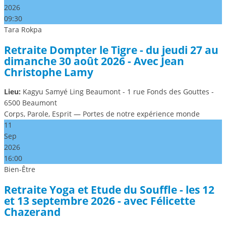
2026
09:30
Tara Rokpa
Retraite Dompter le Tigre - du jeudi 27 au
dimanche 30 août 2026 - Avec Jean
Christophe Lamy
Lieu:
Kagyu Samyé Ling Beaumont - 1 rue Fonds des Gouttes -
6500 Beaumont
Corps, Parole, Esprit — Portes de notre expérience monde
11
Sep
2026
16:00
Bien-Être
Retraite Yoga et Etude du Souffle - les 12
et 13 septembre 2026 - avec Félicette
Chazerand