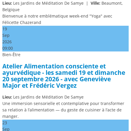
Lieu:
Les Jardins de Méditation De Samye
|
Ville:
Beaumont,
Belgique
Bienvenue à notre emblématique week-end "Yoga" avec
Félicette Chazerand
19
Sep
2026
09:00
Bien-Être
Atelier Alimentation consciente et
ayurvédique - les samedi 19 et dimanche
20 septembre 2026 - avec Geneviève
Major et Frédéric Vergez
Lieu:
Les Jardins de Méditation De Samye
Une immersion sensorielle et contemplative pour transformer
sa relation à l’alimentation — du geste de cuisiner à l’acte de
manger.
23
Sep