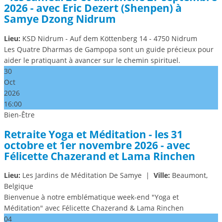
2026 - avec Eric Dezert (Shenpen) à
Samye Dzong Nidrum
Lieu:
KSD Nidrum - Auf dem Köttenberg 14 - 4750 Nidrum
Les Quatre Dharmas de Gampopa sont un guide précieux pour
aider le pratiquant à avancer sur le chemin spirituel.
30
Oct
2026
16:00
Bien-Être
Retraite Yoga et Méditation - les 31
octobre et 1er novembre 2026 - avec
Félicette Chazerand et Lama Rinchen
Lieu:
Les Jardins de Méditation De Samye
|
Ville:
Beaumont,
Belgique
Bienvenue à notre emblématique week-end "Yoga et
Méditation" avec Félicette Chazerand & Lama Rinchen
04