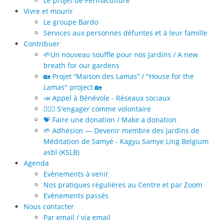
Le projet de Permaculture
Vivre et mourir
Le groupe Bardo
Services aux personnes défuntes et à leur famille
Contribuer
🌱Un nouveau souffle pour nos Jardins / A new
breath for our gardens
🏡 Projet “Maison des Lamas” / "House for the
Lamas" project 🏡
📣 Appel à Bénévole - Réseaux sociaux
🙋🏻‍♀️ S'engager comme volontaire
💝 Faire une donation / Make a donation
🌱 Adhésion — Devenir membre des Jardins de
Méditation de Samyé - Kagyu Samye Ling Belgium
asbl (KSLB)
Agenda
Evènements à venir
Nos pratiques régulières au Centre et par Zoom
Evènements passés
Nous contacter
Par email / via email