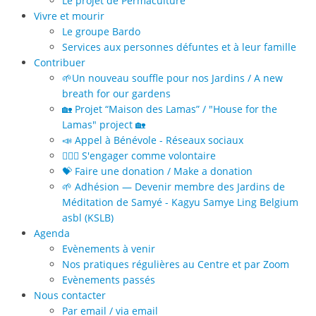
Le projet de Permaculture
Vivre et mourir
Le groupe Bardo
Services aux personnes défuntes et à leur famille
Contribuer
🌱Un nouveau souffle pour nos Jardins / A new
breath for our gardens
🏡 Projet “Maison des Lamas” / "House for the
Lamas" project 🏡
📣 Appel à Bénévole - Réseaux sociaux
🙋🏻‍♀️ S'engager comme volontaire
💝 Faire une donation / Make a donation
🌱 Adhésion — Devenir membre des Jardins de
Méditation de Samyé - Kagyu Samye Ling Belgium
asbl (KSLB)
Agenda
Evènements à venir
Nos pratiques régulières au Centre et par Zoom
Evènements passés
Nous contacter
Par email / via email