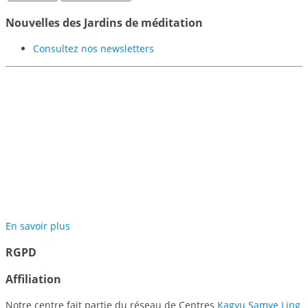
Nouvelles des Jardins de méditation
Consultez nos newsletters
Participer au projet des
Jardins de Méditation de
Samyé
En savoir plus
RGPD
Affiliation
Notre centre fait partie du réseau de Centres
Kagyu Samye Ling