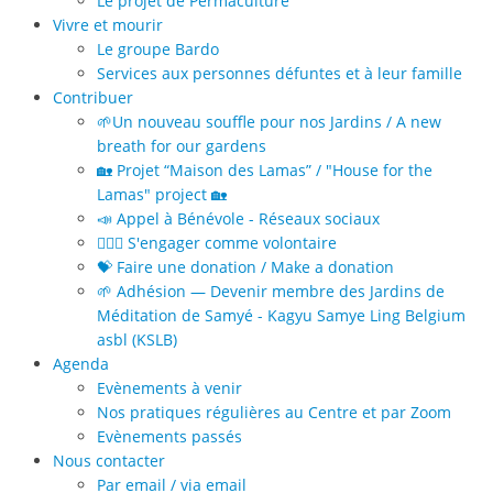
Le projet de Permaculture
Vivre et mourir
Le groupe Bardo
Services aux personnes défuntes et à leur famille
Contribuer
🌱Un nouveau souffle pour nos Jardins / A new
breath for our gardens
🏡 Projet “Maison des Lamas” / "House for the
Lamas" project 🏡
📣 Appel à Bénévole - Réseaux sociaux
🙋🏻‍♀️ S'engager comme volontaire
💝 Faire une donation / Make a donation
🌱 Adhésion — Devenir membre des Jardins de
Méditation de Samyé - Kagyu Samye Ling Belgium
asbl (KSLB)
Agenda
Evènements à venir
Nos pratiques régulières au Centre et par Zoom
Evènements passés
Nous contacter
Par email / via email