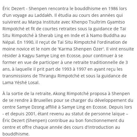
Éric Dezert - Shenpen rencontra le bouddhisme en 1986 lors
d'un voyage au Laddakh. Il étudia au cours des années qui
suivirent au Marpa Institute avec Khenpo Tsultrim Gyamtso
Rimpotché et fit de courtes retraites sous la guidance de Taï
Situ Rimpotché à Sherab Ling en Inde et à Namo Buddha au
Népal. En 1990, il reçut de Taï Situ Rimpotché l'ordination de
moine novice et le nom de 'Karma Shenpen Özer'. Il vint ensuite
résider à Kagyu Samye Ling en Ecosse, pour continuer à se
former en vue de participer à une retraite traditionnelle de 3
ans, à laquelle il prit part de 1993 à 1997 en ayant reçu les
transmissions de Thrangu Rimpotché et sous la guidance de
Lama Yéshé Losal.
À la sortie de la retraite, Akong Rimpotché proposa à Shenpen
de se rendre à Bruxelles pour se charger du développement du
centre Samye Dzong affilié à Samye Ling en Ecosse. Depuis lors
- et depuis 2001, étant revenu au statut de personne laïque –
Éric Dezert (Shenpen) contribue au bon fonctionnement du
centre et offre chaque année des cours d'introduction au
bouddhisme.