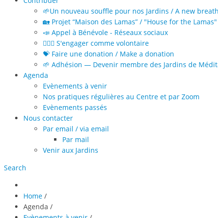
Contribuer
🌱Un nouveau souffle pour nos Jardins / A new breat
🏡 Projet “Maison des Lamas” / "House for the Lamas" 
📣 Appel à Bénévole - Réseaux sociaux
🙋🏻‍♀️ S'engager comme volontaire
💝 Faire une donation / Make a donation
🌱 Adhésion — Devenir membre des Jardins de Médita
Agenda
Evènements à venir
Nos pratiques régulières au Centre et par Zoom
Evènements passés
Nous contacter
Par email / via email
Par mail
Venir aux Jardins
Search
Home
/
Agenda
/
Evènements à venir
/