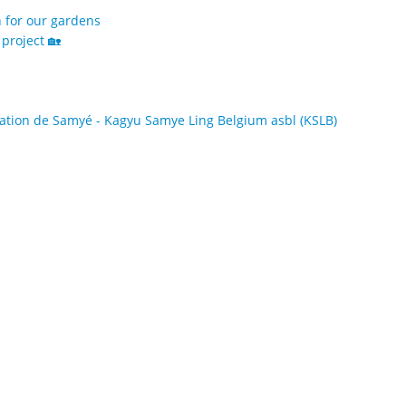
h for our gardens
project 🏡
tion de Samyé - Kagyu Samye Ling Belgium asbl (KSLB)