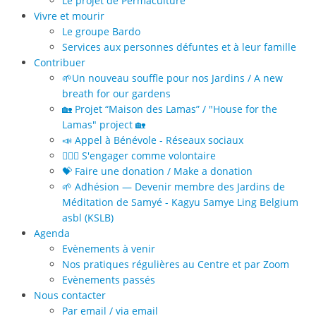
Le projet de Permaculture
Vivre et mourir
Le groupe Bardo
Services aux personnes défuntes et à leur famille
Contribuer
🌱Un nouveau souffle pour nos Jardins / A new
breath for our gardens
🏡 Projet “Maison des Lamas” / "House for the
Lamas" project 🏡
📣 Appel à Bénévole - Réseaux sociaux
🙋🏻‍♀️ S'engager comme volontaire
💝 Faire une donation / Make a donation
🌱 Adhésion — Devenir membre des Jardins de
Méditation de Samyé - Kagyu Samye Ling Belgium
asbl (KSLB)
Agenda
Evènements à venir
Nos pratiques régulières au Centre et par Zoom
Evènements passés
Nous contacter
Par email / via email